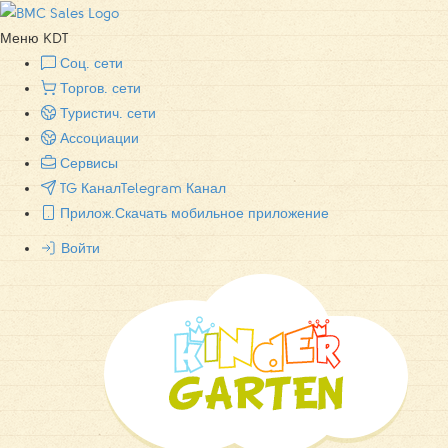
Меню KDT
Соц. сети
Торгов. сети
Туристич. сети
Ассоциации
Сервисы
TG Канал
Telegram Канал
Прилож.
Скачать мобильное приложение
Войти